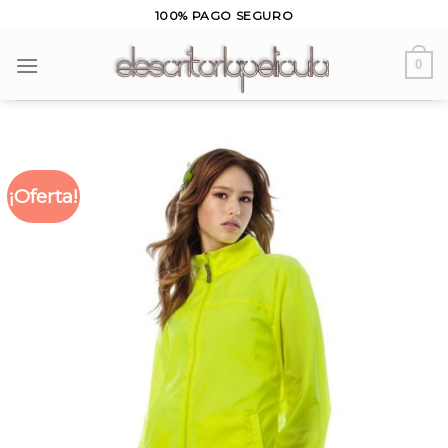
Skip
100% PAGO SEGURO
to
content
0
¡Oferta!