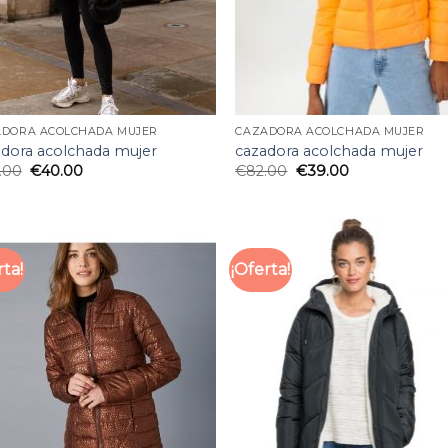
ADORA ACOLCHADA MUJER
CAZADORA ACOLCHADA MUJER
adora acolchada mujer
cazadora acolchada mujer
.00
€
40.00
€
82.00
€
39.00
rta!
¡Oferta!