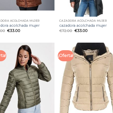
ADORA ACOLCHADA MUJER
CAZADORA ACOLCHADA MUJER
adora acolchada mujer
cazadora acolchada mujer
.00
€
33.00
€
72.00
€
33.00
rta!
¡Oferta!