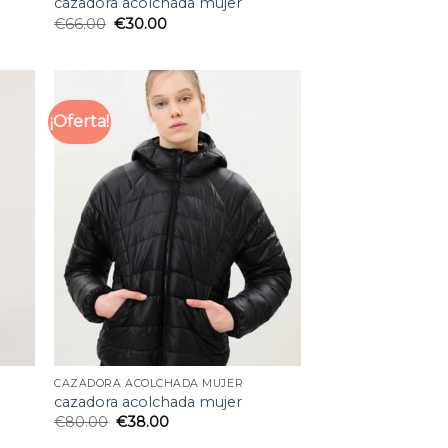
cazadora acolchada mujer
€
66.00
€
30.00
¡Oferta!
CAZADORA ACOLCHADA MUJER
cazadora acolchada mujer
€
80.00
€
38.00