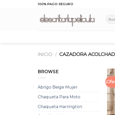
Skip
100% PAGO SEGURO
to
content
Busca
por:
INICIO
/
CAZADORA ACOLCHAD
BROWSE
¡Ofe
Abrigo Beige Mujer
Chaqueta Para Moto
Chaqueta Harrington