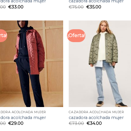
adora acolchada mujer
cazadora acolchada mujer
.00
€
33.00
€
75.00
€
35.00
rta!
¡Oferta!
ADORA ACOLCHADA MUJER
CAZADORA ACOLCHADA MUJER
adora acolchada mujer
cazadora acolchada mujer
.00
€
29.00
€
73.00
€
34.00