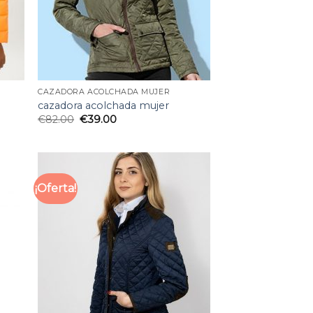
CAZADORA ACOLCHADA MUJER
cazadora acolchada mujer
€
82.00
€
39.00
¡Oferta!