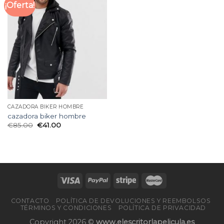
¡Oferta!
CAZADORA BIKER HOMBRE
cazadora biker hombre
€
85.00
€
41.00
CONTACTO
POLÍTICA DE DEVOLUCIONES Y REEMBOLSOS
TÉRMINOS Y CONDICIONES
POLÍTICA DE PRIVACIDAD
Copyright 2026 ©
www.elescritorlapelicula.es