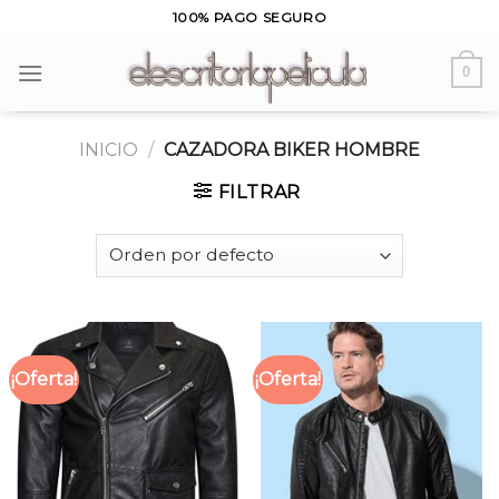
Skip
100% PAGO SEGURO
to
content
0
INICIO
/
CAZADORA BIKER HOMBRE
FILTRAR
¡Oferta!
¡Oferta!