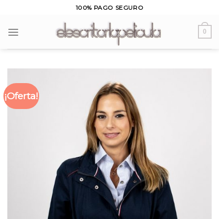
Skip
100% PAGO SEGURO
to
content
0
¡Oferta!