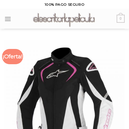
Skip
100% PAGO SEGURO
to
content
0
¡Oferta!