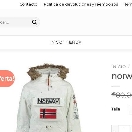
Contacto
Política de devoluciones y reembolsos
Tér
r
INICIO
TIENDA
INICIO
/
norw
ferta!
80.0
€
Talla
norway ab