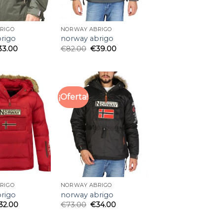
RIGO
NORWAY ABRIGO
rigo
norway abrigo
33.00
€
82.00
€
39.00
¡Oferta!
RIGO
NORWAY ABRIGO
rigo
norway abrigo
32.00
€
73.00
€
34.00