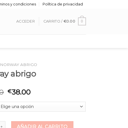
minos y condiciones
Política de privacidad
0
ACCEDER
CARRITO /
€
0.00
NORWAY ABRIGO
ay abrigo
0
38.00
€
rigo cantidad
AÑADIR AL CARRITO