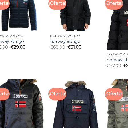
erta!
¡Oferta!
¡Oferta!
RWAY ABRIGO
NORWAY ABRIGO
rway abrigo
norway abrigo
5.00
€
29.00
€
68.00
€
31.00
NORWAY AB
norway ab
€
77.00
€
erta!
¡Oferta!
¡Oferta!