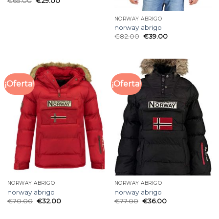
€
65.00
€
29.00
NORWAY ABRIGO
norway abrigo
€
82.00
€
39.00
¡Oferta!
¡Oferta!
NORWAY ABRIGO
NORWAY ABRIGO
norway abrigo
norway abrigo
€
70.00
€
32.00
€
77.00
€
36.00