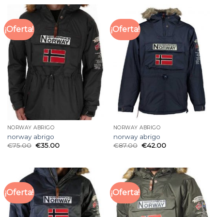
¡Oferta!
¡Oferta!
NORWAY ABRIGO
NORWAY ABRIGO
norway abrigo
norway abrigo
€
75.00
€
35.00
€
87.00
€
42.00
¡Oferta!
¡Oferta!