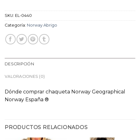
SKU:
EL-0440
Categoría:
Norway Abrigo
DESCRIPCIÓN
VALORACIONES (0)
Dónde comprar chaqueta Norway Geographical
Norway España ®
PRODUCTOS RELACIONADOS