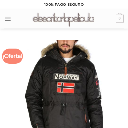
Skip
100% PAGO SEGURO
to
content
0
¡Oferta!