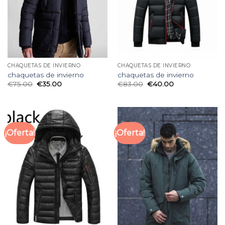
CHAQUETAS DE INVIERNO
CHAQUETAS DE INVIERNO
chaquetas de invierno
chaquetas de invierno
€
75.00
€
35.00
€
83.00
€
40.00
¡Oferta!
¡Oferta!