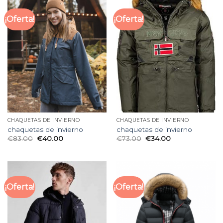
¡Oferta!
¡Oferta!
CHAQUETAS DE INVIERNO
CHAQUETAS DE INVIERNO
chaquetas de invierno
chaquetas de invierno
€
83.00
€
40.00
€
73.00
€
34.00
¡Oferta!
¡Oferta!