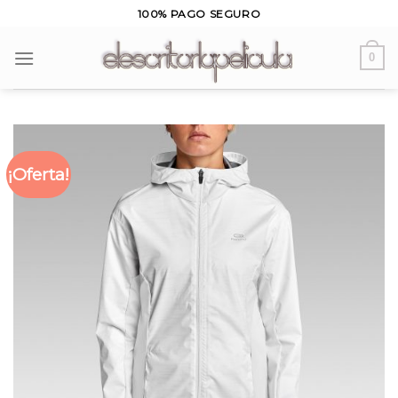
Skip
100% PAGO SEGURO
to
content
0
¡Oferta!