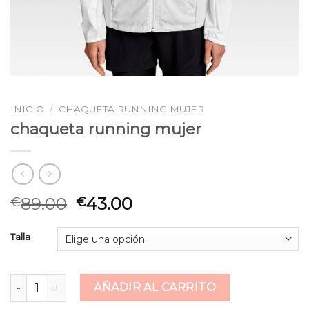
INICIO
/
CHAQUETA RUNNING MUJER
chaqueta running mujer
89.00
43.00
€
€
Talla
chaqueta running mujer cantidad
AÑADIR AL CARRITO