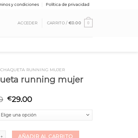
minos y condiciones
Política de privacidad
0
ACCEDER
CARRITO /
€
0.00
CHAQUETA RUNNING MUJER
ueta running mujer
0
29.00
€
running mujer cantidad
AÑADIR AL CARRITO