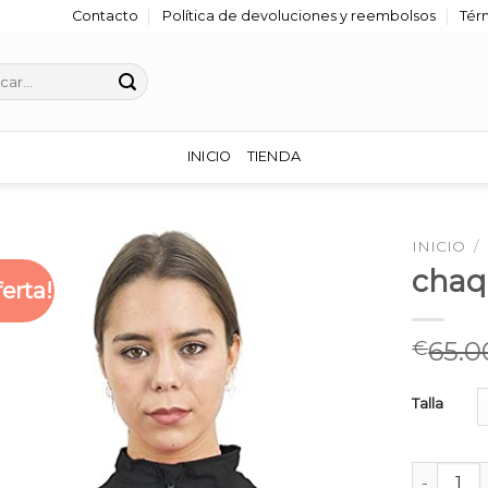
Contacto
Política de devoluciones y reembolsos
Tér
r
INICIO
TIENDA
INICIO
/
chaq
ferta!
65.0
€
Talla
chaqueta 