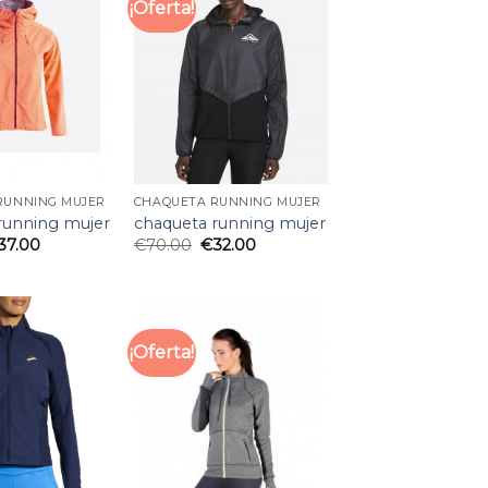
¡Oferta!
RUNNING MUJER
CHAQUETA RUNNING MUJER
running mujer
chaqueta running mujer
37.00
€
70.00
€
32.00
¡Oferta!