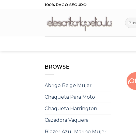
Skip
100% PAGO SEGURO
to
content
Busca
por:
BROWSE
¡O
Abrigo Beige Mujer
Chaqueta Para Moto
Chaqueta Harrington
Cazadora Vaquera
Blazer Azul Marino Mujer