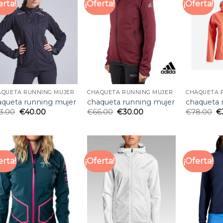
erta!
¡Oferta!
¡Oferta!
AQUETA RUNNING MUJER
CHAQUETA RUNNING MUJER
CHAQUETA 
aqueta running mujer
chaqueta running mujer
chaqueta 
3.00
€
40.00
€
66.00
€
30.00
€
78.00
€
erta!
¡Oferta!
¡Oferta!