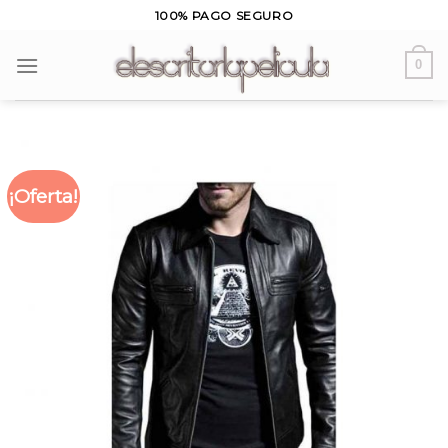
Skip
100% PAGO SEGURO
to
content
0
¡Oferta!