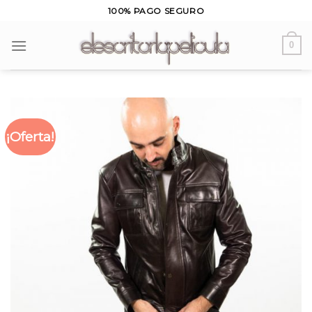
Skip
100% PAGO SEGURO
to
content
0
¡Oferta!