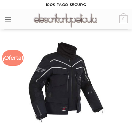
Skip
100% PAGO SEGURO
to
content
0
¡Oferta!