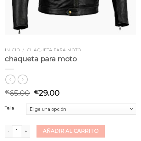
INICIO
/
CHAQUETA PARA MOTO
chaqueta para moto
65.00
29.00
€
€
Talla
chaqueta para moto cantidad
AÑADIR AL CARRITO