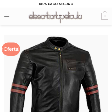
Skip
100% PAGO SEGURO
to
content
0
¡Oferta!