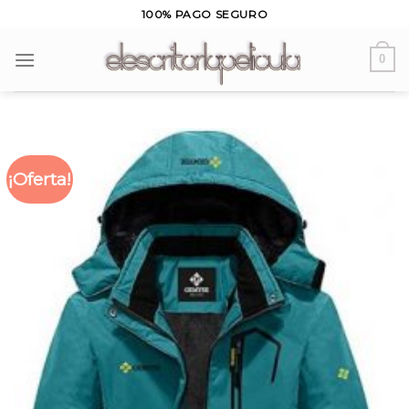
Skip
100% PAGO SEGURO
to
content
0
¡Oferta!