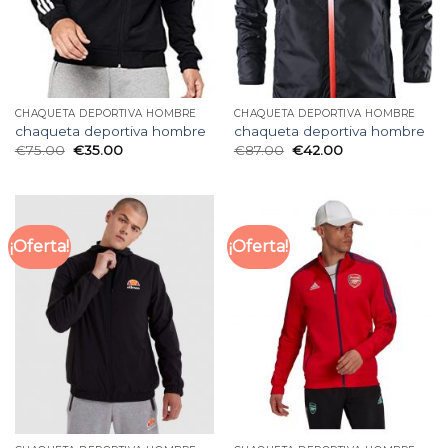
CHAQUETA DEPORTIVA HOMBRE
CHAQUETA DEPORTIVA HOMBRE
chaqueta deportiva hombre
chaqueta deportiva hombre
€
75.00
€
35.00
€
87.00
€
42.00
¡Oferta!
¡Oferta!