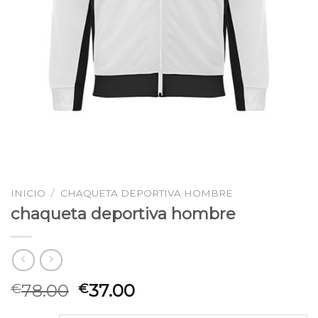
INICIO
/
CHAQUETA DEPORTIVA HOMBRE
chaqueta deportiva hombre
78.00
37.00
€
€