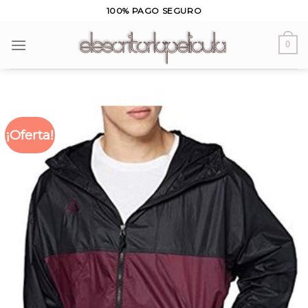
Skip
100% PAGO SEGURO
to
content
0
¡Oferta!