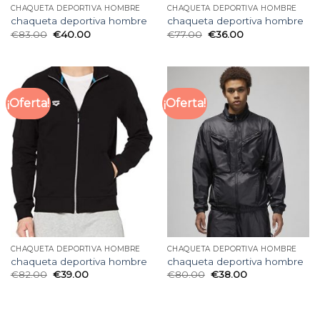
CHAQUETA DEPORTIVA HOMBRE
CHAQUETA DEPORTIVA HOMBRE
chaqueta deportiva hombre
chaqueta deportiva hombre
€
83.00
€
40.00
€
77.00
€
36.00
¡Oferta!
¡Oferta!
CHAQUETA DEPORTIVA HOMBRE
CHAQUETA DEPORTIVA HOMBRE
chaqueta deportiva hombre
chaqueta deportiva hombre
€
82.00
€
39.00
€
80.00
€
38.00