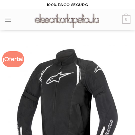
Skip
100% PAGO SEGURO
to
content
0
¡Oferta!