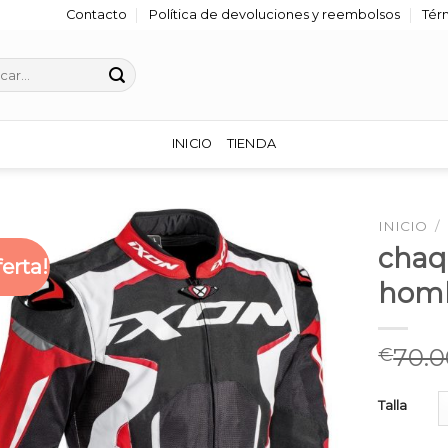
Contacto
Política de devoluciones y reembolsos
Tér
r
INICIO
TIENDA
INICIO
/
chaq
ferta!
hom
70.0
€
Talla