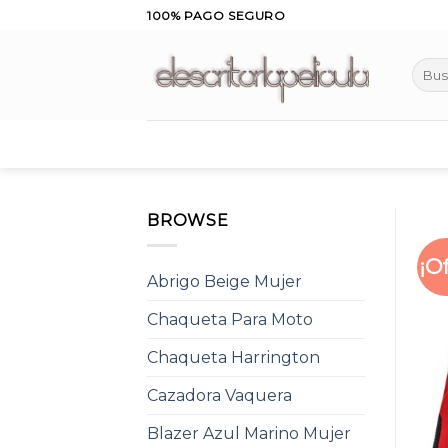
Skip
100% PAGO SEGURO
to
content
Busca
por:
BROWSE
¡O
Abrigo Beige Mujer
Chaqueta Para Moto
Chaqueta Harrington
Cazadora Vaquera
Blazer Azul Marino Mujer