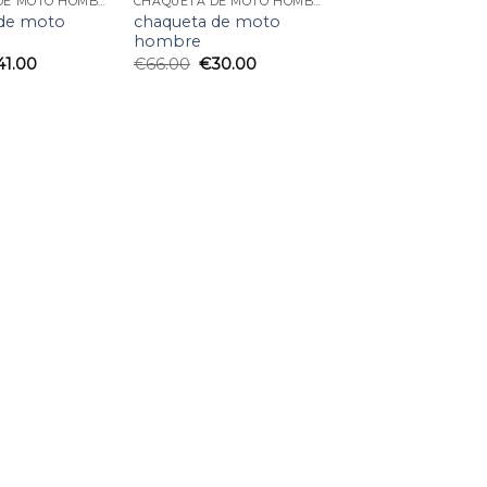
CHAQUETA DE MOTO HOMBRE
CHAQUETA DE MOTO HOMBRE
 de moto
chaqueta de moto
hombre
41.00
€
66.00
€
30.00