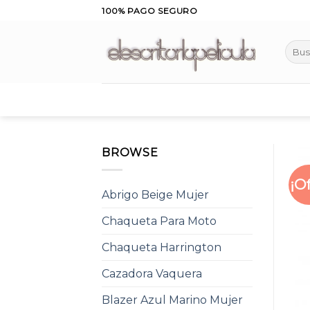
Skip
100% PAGO SEGURO
to
content
Busca
por:
BROWSE
¡O
Abrigo Beige Mujer
Chaqueta Para Moto
Chaqueta Harrington
Cazadora Vaquera
Blazer Azul Marino Mujer