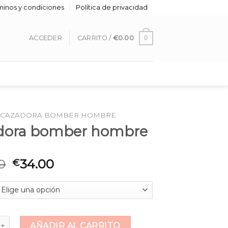
minos y condiciones
Política de privacidad
0
ACCEDER
CARRITO /
€
0.00
CAZADORA BOMBER HOMBRE
dora bomber hombre
0
34.00
€
 bomber hombre cantidad
AÑADIR AL CARRITO