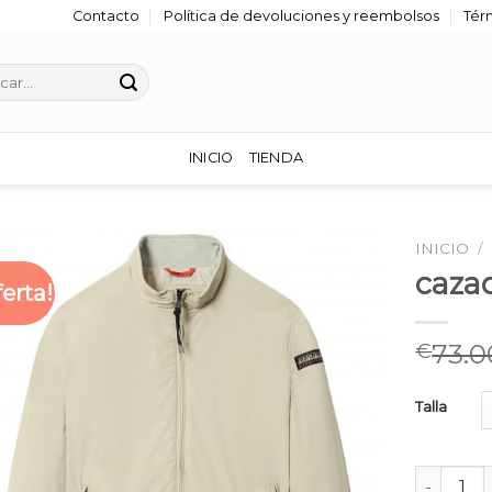
Contacto
Política de devoluciones y reembolsos
Tér
r
INICIO
TIENDA
INICIO
/
caza
ferta!
73.0
€
Talla
cazadora