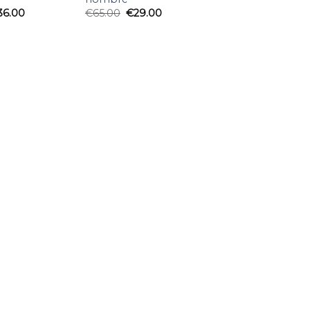
36.00
€
65.00
€
29.00