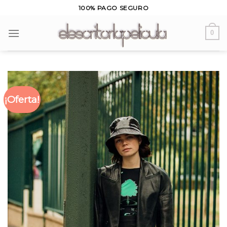
Skip
100% PAGO SEGURO
to
content
0
¡Oferta!