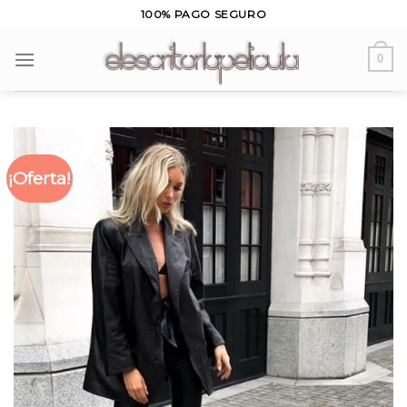
Skip
100% PAGO SEGURO
to
content
0
¡Oferta!