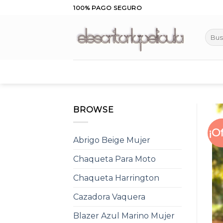
Skip
100% PAGO SEGURO
to
content
Busca
por:
BROWSE
¡O
Abrigo Beige Mujer
Chaqueta Para Moto
Chaqueta Harrington
Cazadora Vaquera
Blazer Azul Marino Mujer