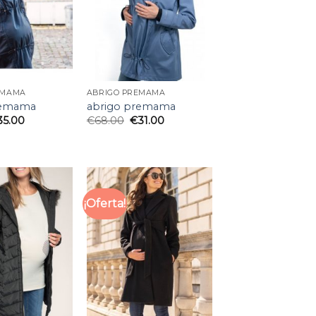
EMAMA
ABRIGO PREMAMA
remama
abrigo premama
35.00
€
68.00
€
31.00
¡Oferta!