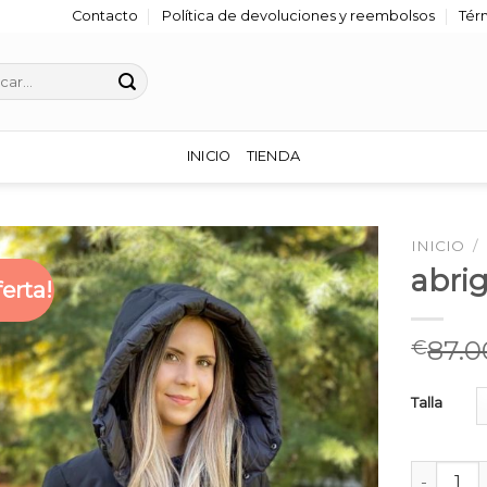
Contacto
Política de devoluciones y reembolsos
Tér
r
INICIO
TIENDA
INICIO
/
abri
ferta!
87.0
€
Talla
abrigo p