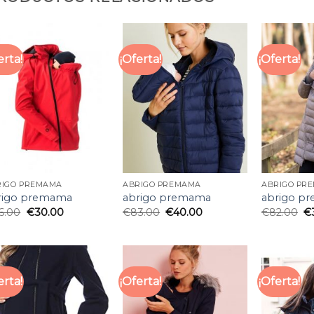
erta!
¡Oferta!
¡Oferta!
RIGO PREMAMA
ABRIGO PREMAMA
ABRIGO PR
rigo premama
abrigo premama
abrigo p
6.00
€
30.00
€
83.00
€
40.00
€
82.00
€
erta!
¡Oferta!
¡Oferta!