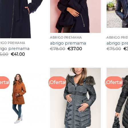
ABRIGO PREMAMA
ABRIGO PR
abrigo premama
abrigo p
RIGO PREMAMA
rigo premama
€
78.00
€
37.00
€
75.00
€
5.00
€
41.00
erta!
¡Oferta!
¡Oferta!