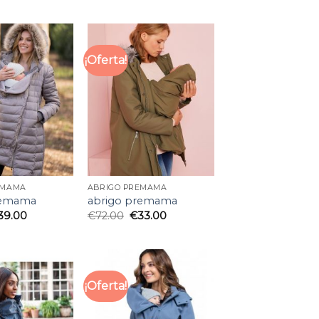
¡Oferta!
EMAMA
ABRIGO PREMAMA
remama
abrigo premama
39.00
€
72.00
€
33.00
¡Oferta!