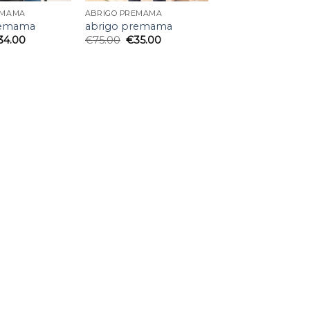
EMAMA
ABRIGO PREMAMA
remama
abrigo premama
34.00
€
75.00
€
35.00