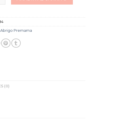
84
:
Abrigo Premama
S (0)
d