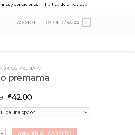
minos y condiciones
Política de privacidad
0
ACCEDER
CARRITO /
€
0.00
ABRIGO PREMAMA
go premama
0
42.00
€
remama cantidad
AÑADIR AL CARRITO