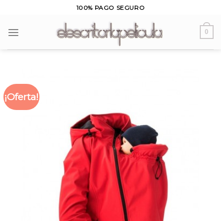
Skip
100% PAGO SEGURO
to
content
0
¡Oferta!