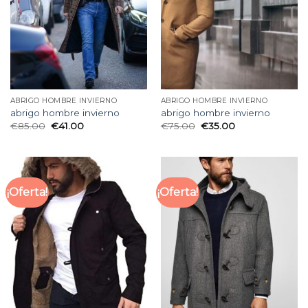
ABRIGO HOMBRE INVIERNO
ABRIGO HOMBRE INVIERNO
abrigo hombre invierno
abrigo hombre invierno
€
85.00
€
41.00
€
75.00
€
35.00
¡Oferta!
¡Oferta!