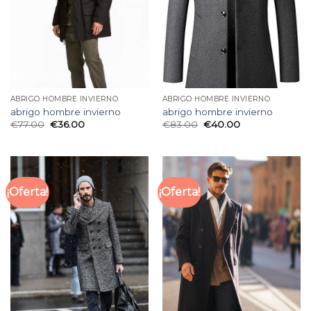
ABRIGO HOMBRE INVIERNO
ABRIGO HOMBRE INVIERNO
abrigo hombre invierno
abrigo hombre invierno
€
77.00
€
36.00
€
83.00
€
40.00
¡Oferta!
¡Oferta!