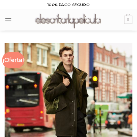
Skip
100% PAGO SEGURO
to
content
0
¡Oferta!