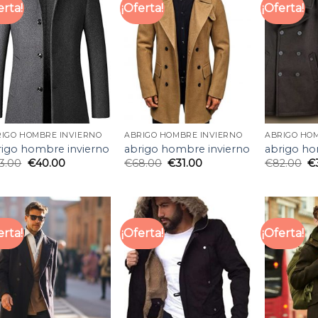
erta!
¡Oferta!
¡Oferta!
IGO HOMBRE INVIERNO
ABRIGO HOMBRE INVIERNO
ABRIGO HO
rigo hombre invierno
abrigo hombre invierno
abrigo ho
3.00
€
40.00
€
68.00
€
31.00
€
82.00
€
erta!
¡Oferta!
¡Oferta!