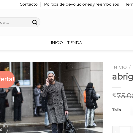
Contacto
Política de devoluciones y reembolsos
Tér
r
INICIO
TIENDA
INICIO
/
abri
ferta!
75.0
€
Talla
abrigo ho