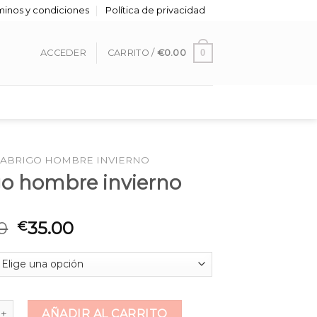
minos y condiciones
Política de privacidad
0
ACCEDER
CARRITO /
€
0.00
ABRIGO HOMBRE INVIERNO
go hombre invierno
0
35.00
€
mbre invierno cantidad
AÑADIR AL CARRITO