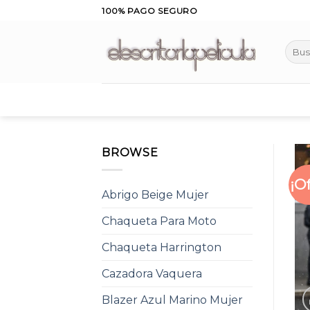
Skip
100% PAGO SEGURO
to
content
Busca
por:
BROWSE
¡O
Abrigo Beige Mujer
Chaqueta Para Moto
Chaqueta Harrington
Cazadora Vaquera
Blazer Azul Marino Mujer