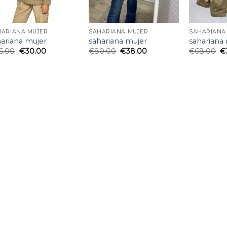
HARIANA MUJER
SAHARIANA MUJER
SAHARIANA
hariana mujer
sahariana mujer
sahariana
6.00
€
30.00
€
80.00
€
38.00
€
68.00
€