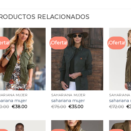
RODUCTOS RELACIONADOS
erta!
¡Oferta!
¡Oferta!
HARIANA MUJER
SAHARIANA MUJER
SAHARIANA
hariana mujer
sahariana mujer
sahariana
0.00
€
38.00
€
75.00
€
35.00
€
72.00
€