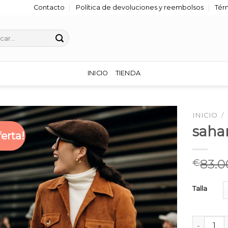
Contacto
Política de devoluciones y reembolsos
Tér
r
INICIO
TIENDA
INICIO
/
saha
ferta!
83.0
€
Talla
sahariana