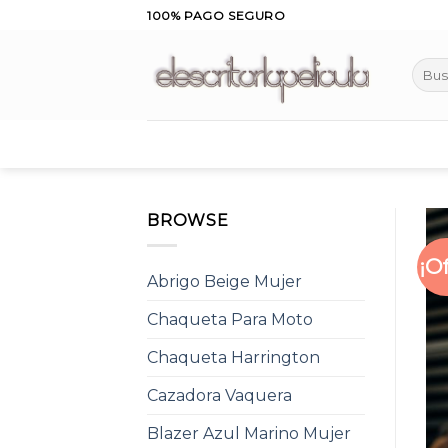
Skip
100% PAGO SEGURO
to
content
Busca
por:
BROWSE
¡O
Abrigo Beige Mujer
Chaqueta Para Moto
Chaqueta Harrington
Cazadora Vaquera
Blazer Azul Marino Mujer