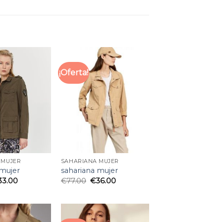
¡Oferta!
 MUJER
SAHARIANA MUJER
 mujer
sahariana mujer
33.00
€
77.00
€
36.00