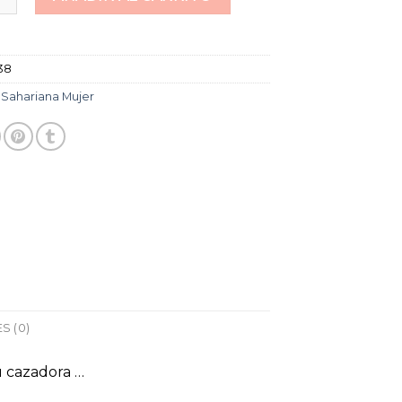
38
:
Sahariana Mujer
S (0)
u cazadora …