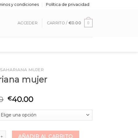
minos y condiciones
Política de privacidad
0
ACCEDER
CARRITO /
€
0.00
SAHARIANA MUJER
riana mujer
0
40.00
€
 mujer cantidad
AÑADIR AL CARRITO