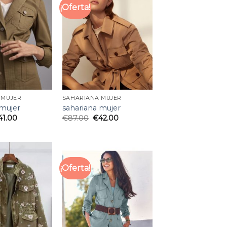
¡Oferta!
 MUJER
SAHARIANA MUJER
 mujer
sahariana mujer
41.00
€
87.00
€
42.00
¡Oferta!