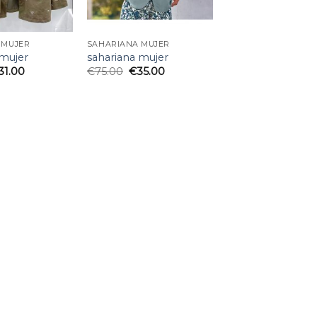
 MUJER
SAHARIANA MUJER
 mujer
sahariana mujer
31.00
€
75.00
€
35.00