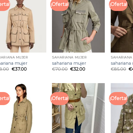
erta!
¡Oferta!
¡Oferta!
HARIANA MUJER
SAHARIANA MUJER
SAHARIANA
hariana mujer
sahariana mujer
sahariana
8.00
€
37.00
€
70.00
€
32.00
€
85.00
€
erta!
¡Oferta!
¡Oferta!