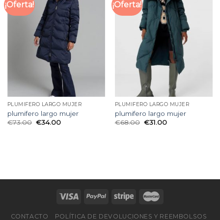
¡Oferta!
¡Oferta!
PLUMIFERO LARGO MUJER
PLUMIFERO LARGO MUJER
plumifero largo mujer
plumifero largo mujer
€
73.00
€
34.00
€
68.00
€
31.00
CONTACTO
POLÍTICA DE DEVOLUCIONES Y REEMBOLSOS