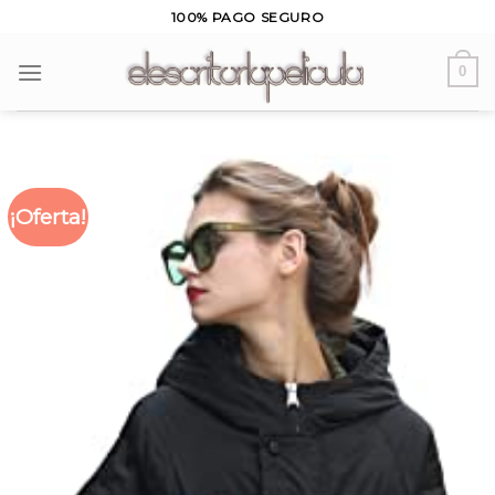
Skip
100% PAGO SEGURO
to
content
0
¡Oferta!