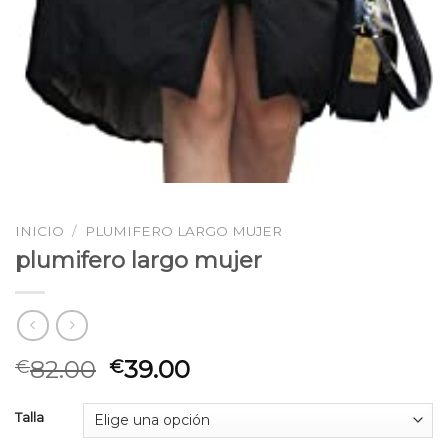
INICIO
/
PLUMIFERO LARGO MUJER
plumifero largo mujer
82.00
39.00
€
€
Talla