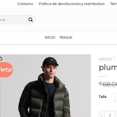
Contacto
Política de devoluciones y reembolsos
Tér
r
INICIO
TIENDA
INICIO
/
plum
ferta!
68.0
€
Talla
plumifer