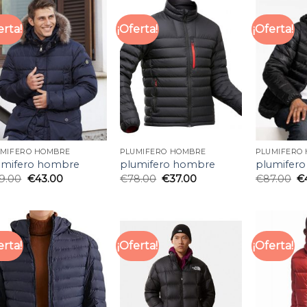
erta!
¡Oferta!
¡Oferta!
UMIFERO HOMBRE
PLUMIFERO HOMBRE
PLUMIFERO
umifero hombre
plumifero hombre
plumifer
9.00
€
43.00
€
78.00
€
37.00
€
87.00
€
erta!
¡Oferta!
¡Oferta!