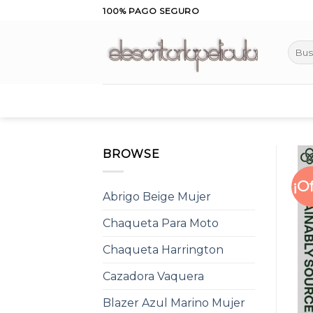
Skip
100% PAGO SEGURO
to
content
Busca
por:
BROWSE
¡O
Abrigo Beige Mujer
Chaqueta Para Moto
Chaqueta Harrington
Cazadora Vaquera
Blazer Azul Marino Mujer