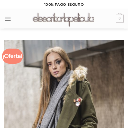
Skip
100% PAGO SEGURO
to
content
0
¡Oferta!