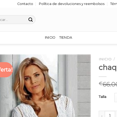
Contacto
Política de devoluciones y reembolsos
Tér
r
INICIO
TIENDA
INICIO
/
chaq
ferta!
66.0
€
Talla
chaquetas