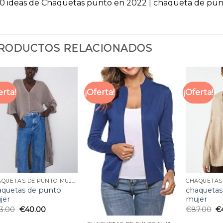
0 ideas de Chaquetas punto en 2022 | chaqueta de punt
RODUCTOS RELACIONADOS
erta!
¡Oferta!
¡Oferta!
CHAQUETAS DE PUNTO MUJER
aquetas de punto
chaquetas
jer
mujer
3.00
€
40.00
€
87.00
€