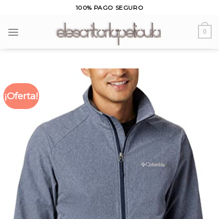
Skip
100% PAGO SEGURO
to
content
0
¡Oferta!