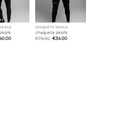
IKSILK
CHAQUETA SIKSILK
iksilk
chaqueta siksilk
40.00
€
73.00
€
34.00