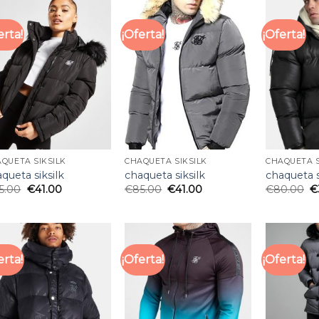
erta!
¡Oferta!
¡Oferta!
QUETA SIKSILK
CHAQUETA SIKSILK
CHAQUETA S
queta siksilk
chaqueta siksilk
chaqueta s
5.00
€
41.00
€
85.00
€
41.00
€
80.00
€
erta!
¡Oferta!
¡Oferta!