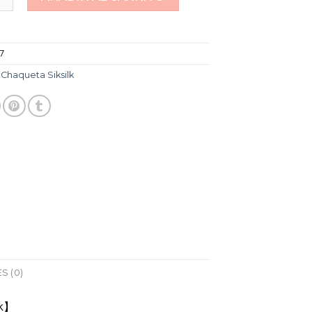
37
:
Chaqueta Siksilk
S (0)
lk】