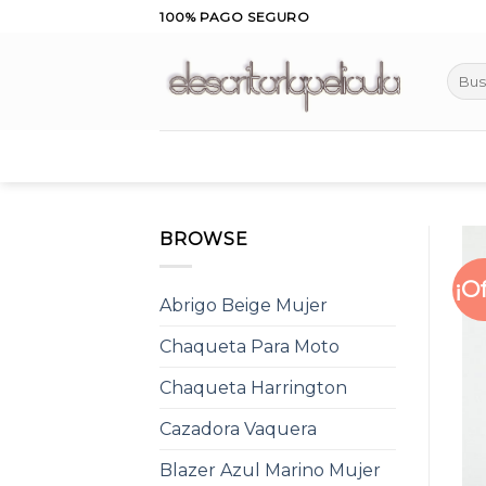
Skip
100% PAGO SEGURO
to
content
Busca
por:
BROWSE
¡O
Abrigo Beige Mujer
Chaqueta Para Moto
Chaqueta Harrington
Cazadora Vaquera
Blazer Azul Marino Mujer