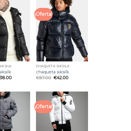
¡Oferta!
IKSILK
CHAQUETA SIKSILK
iksilk
chaqueta siksilk
38.00
€
87.00
€
42.00
¡Oferta!