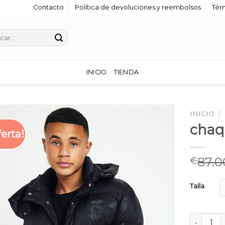
Contacto
Política de devoluciones y reembolsos
Tér
r
INICIO
TIENDA
INICIO
/
chaqu
ferta!
87.0
€
Talla
chaqueta 