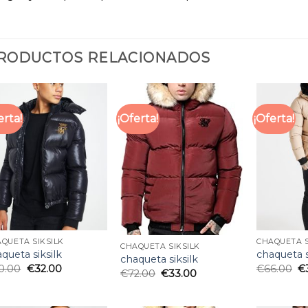
RODUCTOS RELACIONADOS
erta!
¡Oferta!
¡Oferta!
QUETA SIKSILK
CHAQUETA S
CHAQUETA SIKSILK
queta siksilk
chaqueta s
chaqueta siksilk
0.00
€
32.00
€
66.00
€
€
72.00
€
33.00