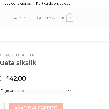
minos y condiciones
Política de privacidad
0
ACCEDER
CARRITO /
€
0.00
CHAQUETA SIKSILK
eta siksilk
0
42.00
€
siksilk cantidad
AÑADIR AL CARRITO