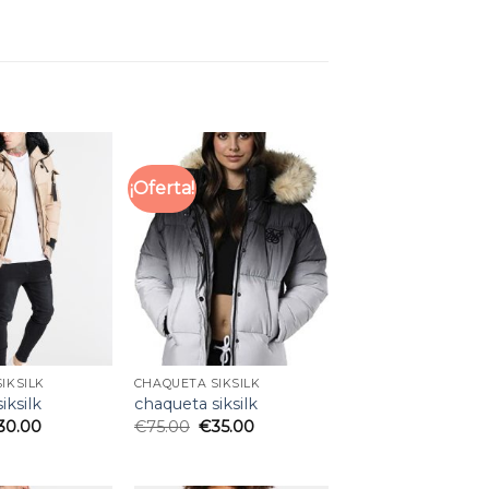
¡Oferta!
IKSILK
CHAQUETA SIKSILK
iksilk
chaqueta siksilk
30.00
€
75.00
€
35.00