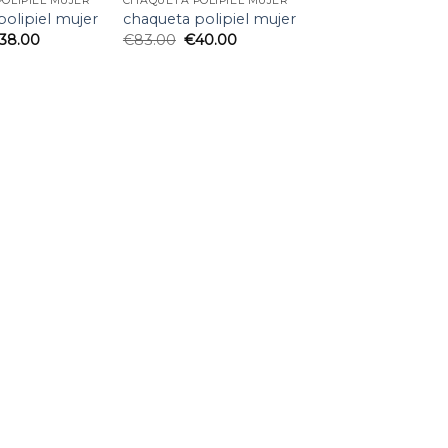
OLIPIEL MUJER
CHAQUETA POLIPIEL MUJER
polipiel mujer
chaqueta polipiel mujer
38.00
€
83.00
€
40.00