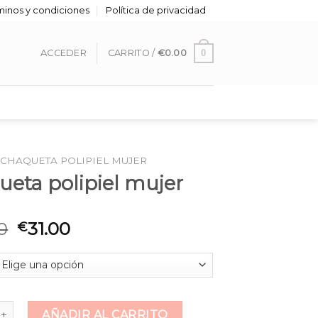
minos y condiciones
Política de privacidad
0
ACCEDER
CARRITO /
€
0.00
CHAQUETA POLIPIEL MUJER
ueta polipiel mujer
0
31.00
€
polipiel mujer cantidad
AÑADIR AL CARRITO