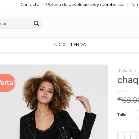
Contacto
Política de devoluciones y reembolsos
Tér
r
INICIO
TIENDA
INICIO
/
chaq
ferta!
68.0
€
Talla
chaqueta 