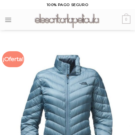
Skip
100% PAGO SEGURO
to
content
0
¡Oferta!