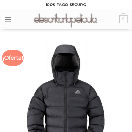
Skip
100% PAGO SEGURO
to
content
0
¡Oferta!