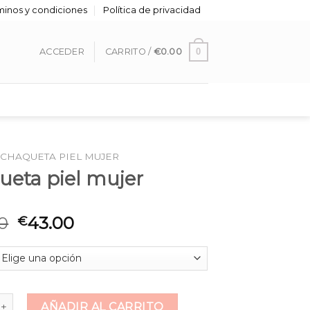
minos y condiciones
Política de privacidad
0
ACCEDER
CARRITO /
€
0.00
CHAQUETA PIEL MUJER
ueta piel mujer
0
43.00
€
piel mujer cantidad
AÑADIR AL CARRITO