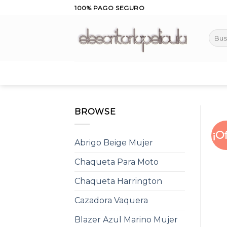
Skip
100% PAGO SEGURO
to
content
Busca
por:
BROWSE
¡O
Abrigo Beige Mujer
Chaqueta Para Moto
Chaqueta Harrington
Cazadora Vaquera
Blazer Azul Marino Mujer