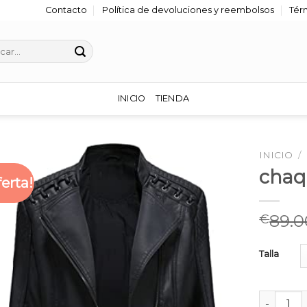
Contacto
Política de devoluciones y reembolsos
Tér
r
INICIO
TIENDA
INICIO
/
chaq
ferta!
89.0
€
Talla
chaqueta 