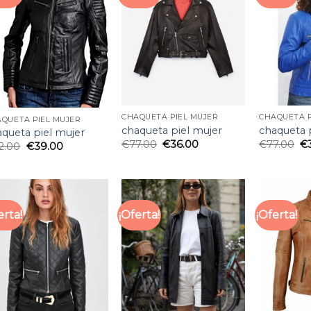
CHAQUETA PIEL MUJER
CHAQUETA P
QUETA PIEL MUJER
chaqueta piel mujer
chaqueta 
aqueta piel mujer
€
77.00
€
36.00
€
77.00
€
2.00
€
39.00
erta!
¡Oferta!
¡Oferta!