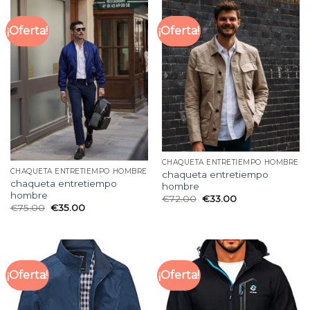
¡Oferta!
¡Oferta!
CHAQUETA ENTRETIEMPO HOMBRE
CHAQUETA ENTRETIEMPO HOMBRE
chaqueta entretiempo
chaqueta entretiempo
hombre
hombre
€
72.00
€
33.00
€
75.00
€
35.00
¡Oferta!
¡Oferta!