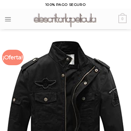
Skip
100% PAGO SEGURO
to
content
0
¡Oferta!