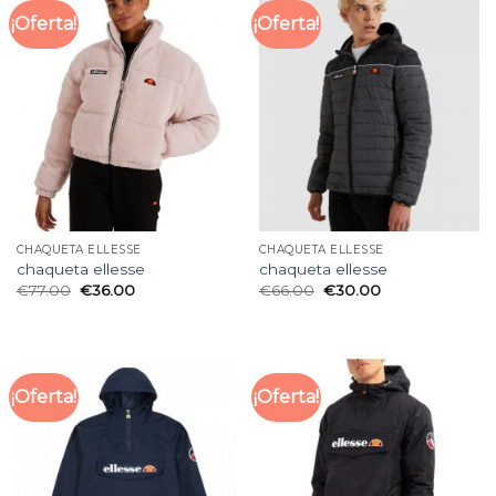
¡Oferta!
¡Oferta!
CHAQUETA ELLESSE
CHAQUETA ELLESSE
chaqueta ellesse
chaqueta ellesse
€
77.00
€
36.00
€
66.00
€
30.00
¡Oferta!
¡Oferta!