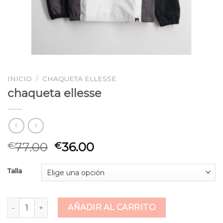
INICIO
/
CHAQUETA ELLESSE
chaqueta ellesse
77.00
36.00
€
€
Talla
chaqueta ellesse cantidad
AÑADIR AL CARRITO