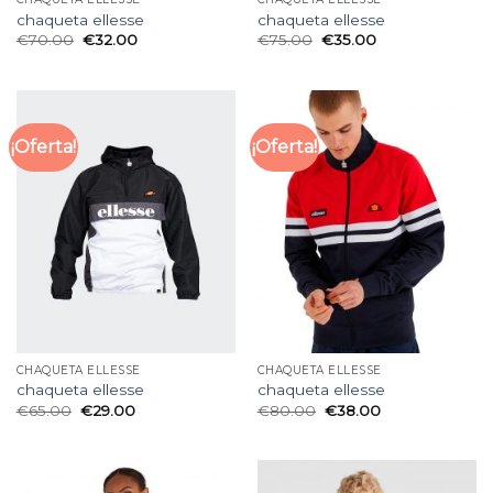
chaqueta ellesse
chaqueta ellesse
€
70.00
€
32.00
€
75.00
€
35.00
¡Oferta!
¡Oferta!
CHAQUETA ELLESSE
CHAQUETA ELLESSE
chaqueta ellesse
chaqueta ellesse
€
65.00
€
29.00
€
80.00
€
38.00