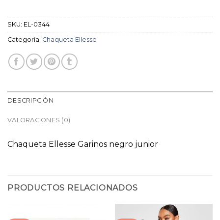
SKU:
EL-0344
Categoría:
Chaqueta Ellesse
DESCRIPCIÓN
VALORACIONES (0)
Chaqueta Ellesse Garinos negro junior
PRODUCTOS RELACIONADOS