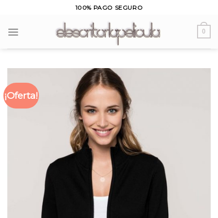
Skip
100% PAGO SEGURO
to
content
0
¡Oferta!