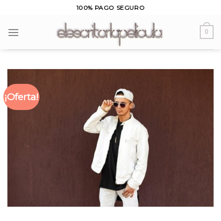
Skip
100% PAGO SEGURO
to
content
0
¡Oferta!