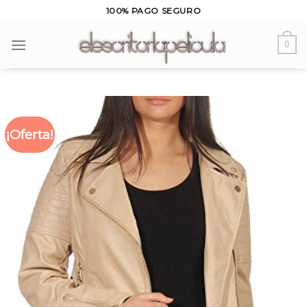
Skip
100% PAGO SEGURO
to
content
0
¡Oferta!