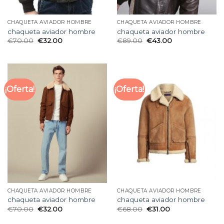
CHAQUETA AVIADOR HOMBRE
CHAQUETA AVIADOR HOMBRE
chaqueta aviador hombre
chaqueta aviador hombre
€
70.00
€
32.00
€
89.00
€
43.00
¡Oferta!
¡Oferta!
CHAQUETA AVIADOR HOMBRE
CHAQUETA AVIADOR HOMBRE
chaqueta aviador hombre
chaqueta aviador hombre
€
70.00
€
32.00
€
68.00
€
31.00