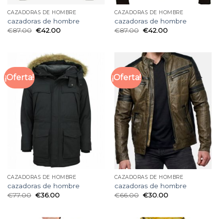
CAZADORAS DE HOMBRE
CAZADORAS DE HOMBRE
cazadoras de hombre
cazadoras de hombre
€
87.00
€
42.00
€
87.00
€
42.00
¡Oferta!
¡Oferta!
CAZADORAS DE HOMBRE
CAZADORAS DE HOMBRE
cazadoras de hombre
cazadoras de hombre
€
77.00
€
36.00
€
66.00
€
30.00