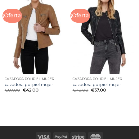
¡Oferta!
¡Oferta!
CAZADORA POLIPIEL MUJER
CAZADORA POLIPIEL MUJER
cazadora polipiel mujer
cazadora polipiel mujer
€
87.00
€
42.00
€
78.00
€
37.00