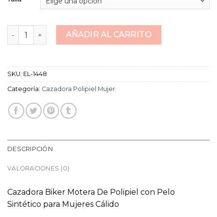
cazadora polipiel mujer cantidad
AÑADIR AL CARRITO
SKU:
EL-1448
Categoría:
Cazadora Polipiel Mujer
DESCRIPCIÓN
VALORACIONES (0)
Cazadora Biker Motera De Polipiel con Pelo
Sintético para Mujeres Cálido