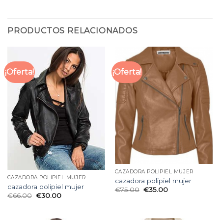
PRODUCTOS RELACIONADOS
¡Oferta!
¡Oferta!
CAZADORA POLIPIEL MUJER
CAZADORA POLIPIEL MUJER
cazadora polipiel mujer
cazadora polipiel mujer
€
75.00
€
35.00
€
66.00
€
30.00