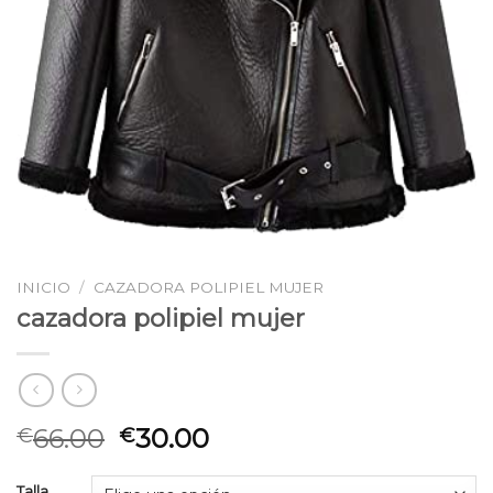
INICIO
/
CAZADORA POLIPIEL MUJER
cazadora polipiel mujer
66.00
30.00
€
€
Talla