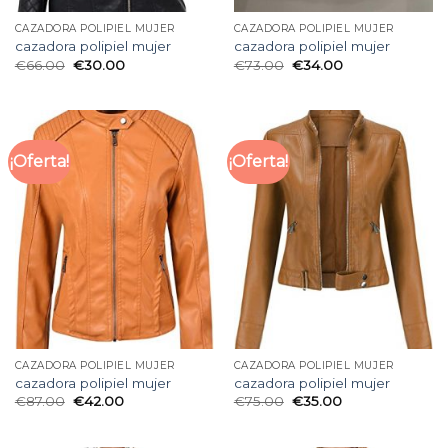
CAZADORA POLIPIEL MUJER
CAZADORA POLIPIEL MUJER
cazadora polipiel mujer
cazadora polipiel mujer
€
66.00
€
30.00
€
73.00
€
34.00
¡Oferta!
¡Oferta!
CAZADORA POLIPIEL MUJER
CAZADORA POLIPIEL MUJER
cazadora polipiel mujer
cazadora polipiel mujer
€
87.00
€
42.00
€
75.00
€
35.00