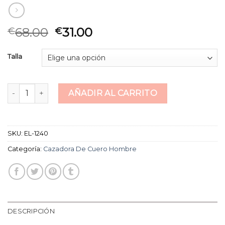
68.00
31.00
€
€
Talla
cazadora de cuero hombre cantidad
AÑADIR AL CARRITO
SKU:
EL-1240
Categoría:
Cazadora De Cuero Hombre
DESCRIPCIÓN