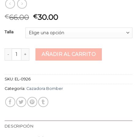
66.00
30.00
€
€
Talla
cazadora bomber cantidad
AÑADIR AL CARRITO
SKU:
EL-0926
Categoría:
Cazadora Bomber
DESCRIPCIÓN