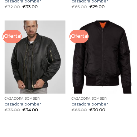
cazadora bomber
cazadora bomber
€
72.00
€
33.00
€
65.00
€
29.00
¡Oferta!
¡Oferta!
CAZADORA BOMBER
CAZADORA BOMBER
cazadora bomber
cazadora bomber
€
73.00
€
34.00
€
66.00
€
30.00