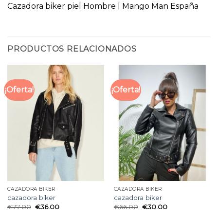
Cazadora biker piel Hombre | Mango Man España
PRODUCTOS RELACIONADOS
¡Oferta!
¡Oferta!
CAZADORA BIKER
CAZADORA BIKER
cazadora biker
cazadora biker
€
77.00
€
36.00
€
66.00
€
30.00