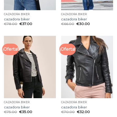
CAZADORA BIKER
CAZADORA BIKER
cazadora biker
cazadora biker
€
78.00
€
37.00
€
66.00
€
30.00
¡Oferta!
¡Oferta!
CAZADORA BIKER
CAZADORA BIKER
cazadora biker
cazadora biker
€
75.00
€
35.00
€
70.00
€
32.00