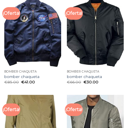
¡Oferta!
¡Oferta!
BOMBER CHAQUETA
BOMBER CHAQUETA
bomber chaqueta
bomber chaqueta
€
85.00
€
41.00
€
66.00
€
30.00
¡Oferta!
¡Oferta!