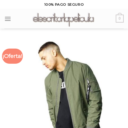
Skip
100% PAGO SEGURO
to
content
0
¡Oferta!