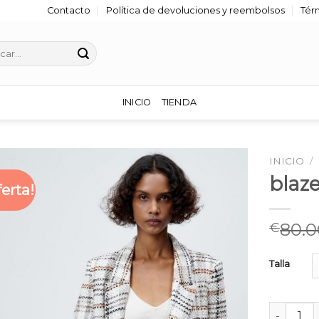
Contacto
Política de devoluciones y reembolsos
Tér
r
INICIO
TIENDA
INICIO
/
blaz
ferta!
80.0
€
Talla
blazer cu