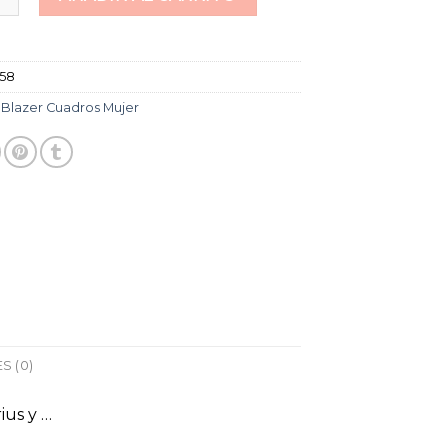
758
:
Blazer Cuadros Mujer
S (0)
ius y …