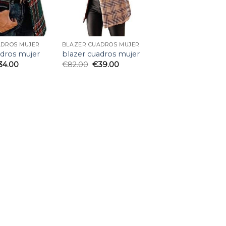
ADROS MUJER
BLAZER CUADROS MUJER
adros mujer
blazer cuadros mujer
34.00
€
82.00
€
39.00