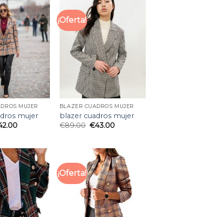
¡Oferta!
ADROS MUJER
BLAZER CUADROS MUJER
adros mujer
blazer cuadros mujer
42.00
€
89.00
€
43.00
¡Oferta!