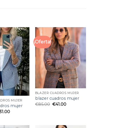
¡Oferta!
BLAZER CUADROS MUJER
blazer cuadros mujer
ADROS MUJER
€
85.00
€
41.00
adros mujer
31.00