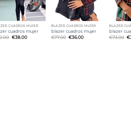
AZER CUADROS MUJER
BLAZER CUADROS MUJER
BLAZER CU
azer cuadros mujer
blazer cuadros mujer
blazer cu
0.00
€
38.00
€
77.00
€
36.00
€
73.00
€