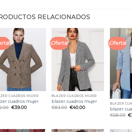
RODUCTOS RELACIONADOS
erta!
¡Oferta!
¡Oferta!
AZER CUADROS MUJER
BLAZER CUADROS MUJER
azer cuadros mujer
blazer cuadros mujer
BLAZER CU
2.00
€
39.00
€
83.00
€
40.00
blazer cu
€
68.00
€