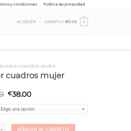
minos y condiciones
Política de privacidad
0
ACCEDER
CARRITO /
€
0.00
BLAZER CUADROS MUJER
er cuadros mujer
0
38.00
€
adros mujer cantidad
AÑADIR AL CARRITO