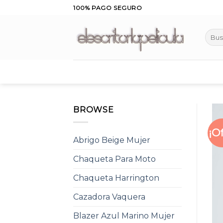
Skip
100% PAGO SEGURO
to
content
Busca
por:
BROWSE
¡O
Abrigo Beige Mujer
Chaqueta Para Moto
Chaqueta Harrington
Cazadora Vaquera
Blazer Azul Marino Mujer