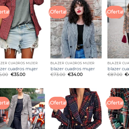
erta!
¡Oferta!
¡Oferta!
AZER CUADROS MUJER
BLAZER CUADROS MUJER
BLAZER CU
azer cuadros mujer
blazer cuadros mujer
blazer cu
5.00
€
35.00
€
73.00
€
34.00
€
87.00
€
erta!
¡Oferta!
¡Oferta!